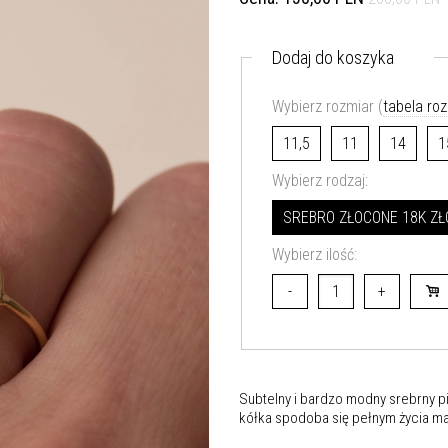
Dodaj do koszyka
Wybierz rozmiar (
tabela ro
11,5
11
14
1
Wybierz rodzaj:
SREBRO ZŁOCONE 18K ZŁ
Wybierz ilość:
-
+
Subtelny i bardzo modny srebrny pi
kółka spodoba się pełnym życia ma