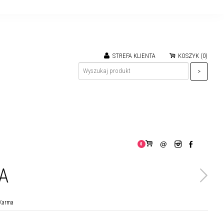
STREFA KLIENTA
KOSZYK (
0
)
>
0
A
 Karma