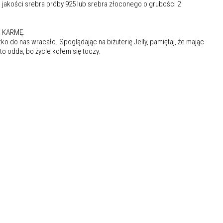
 jakości srebra próby 925 lub srebra złoconego o grubości 2
a KARMĘ.
o do nas wracało. Spoglądając na biżuterię Jelly, pamiętaj, że mając
 to odda, bo życie kołem się toczy.