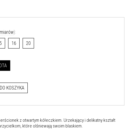
zmiarów
):
5
16
20
OTA
DO KOSZYKA
erścionek z otwartym kółeczkiem. Urzekający i delikatny kształt
rzycielkom, które olśniewają swoim blaskiem.