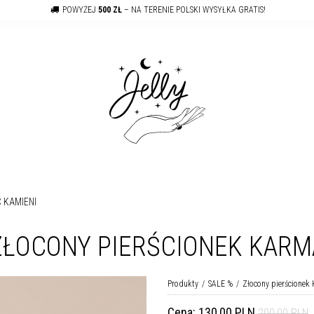
POWYŻEJ
500 ZŁ
– NA TERENIE POLSKI WYSYŁKA GRATIS!
 KAMIENI
ZŁOCONY PIERŚCIONEK KARM
Produkty
SALE %
Złocony pierścionek
Cena:
130,00 PLN
200,00 PLN