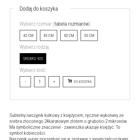
Dodaj do koszyka
Wybierz rozmiar (
tabela rozmiarów
):
42 CM
45 CM
50 CM
55 CM
Wybierz rodzaj:
SREBRO 925
Wybierz ilość:
-
+
DO KOSZYKA
Subtelny naszyjnik kulkowy z księżycem, ręcznie wykonany ze
srebra złoconego 24karatowym złotem o grubości 2 mikronów.
Ma symbolicznie znaczenie - zawieszka ukazuje księżyc. To
symbol kobiecości.
Naszyjnik super prezentuje się w zestawie z innymi łańcuszkami.