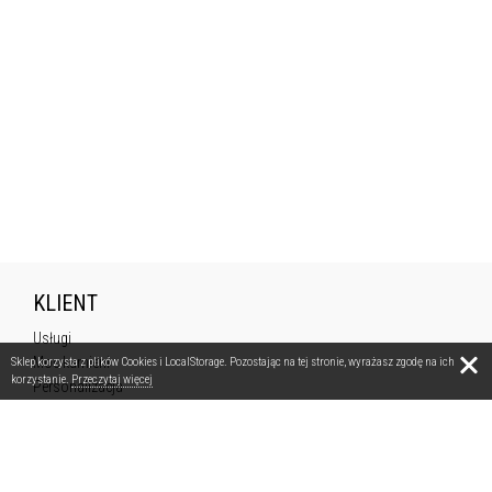
KLIENT
Usługi
Moc kamieni
Sklep korzysta z plików Cookies i LocalStorage. Pozostając na tej stronie, wyrażasz zgodę na ich
korzystanie.
Przeczytaj więcej
Personalizacja
Lookbook
Gwarancja jakości
Odbiorcy komercyjni
Warsztaty biżuteryjne